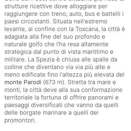
strutture ricettive dove alloggiare per
Telegrafo-
raggiungere con treno, auto, bus e battelli i
Monte
paesi circostanti. Situata nell'estremo
Marvede
levante, al confine con la Toscana, la città è
adagiata alla fine del suo profondo e
Monte
naturale golfo che l'ha resa altamente
Marvede-
strategica dal punto di vista marittimo e
Foce
militare. La Spezia è chiusa alle spalle da
Drignana
colline che diventano via via più alte e
meno edificate fino l'altezza più elevata del
Foce
monte Parodi
(673 m). Stretta tra mare e
Drignana-
monti, la città deve alla sua conformazione
Colle
di
territoriale la fortuna di offrire panorami e
Gritta
paesaggi diversificati che vanno da quelli
delle borgate marinare a quelli dei
Colle
promontori.
di