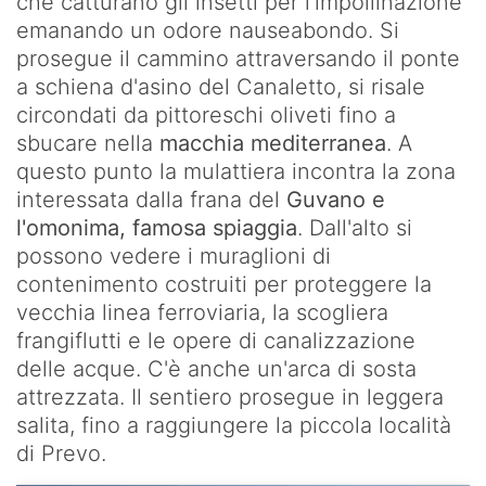
che catturano gli insetti per l'impollinazione
Gritta-
emanando un odore nauseabondo. Si
Levanto
prosegue il cammino attraversando il ponte
LA
a schiena d'asino del Canaletto, si risale
STRADA
circondati da pittoreschi oliveti fino a
DEI
sbucare nella
macchia mediterranea
. A
SANTUARI
questo punto la mulattiera incontra la zona
interessata dalla frana del
Guvano e
l'omonima, famosa spiaggia
. Dall'alto si
possono vedere i muraglioni di
contenimento costruiti per proteggere la
vecchia linea ferroviaria, la scogliera
frangiflutti e le opere di canalizzazione
delle acque. C'è anche un'arca di sosta
attrezzata. Il sentiero prosegue in leggera
salita, fino a raggiungere la piccola località
di Prevo.