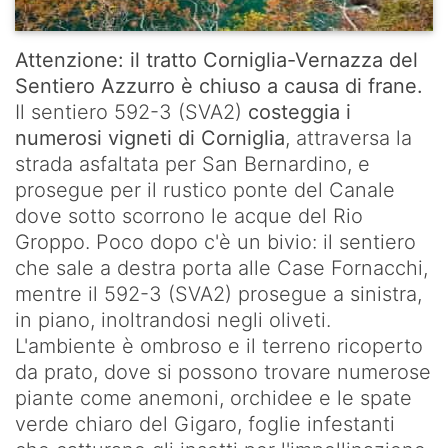
Telegrafo-
Attenzione: il tratto Corniglia-Vernazza del
Monte
Sentiero Azzurro è chiuso a causa di frane.
Marvede
Il sentiero 592-3 (SVA2)
costeggia i
Monte
numerosi vigneti di Corniglia
, attraversa la
Marvede-
strada asfaltata per San Bernardino, e
Foce
prosegue per il rustico ponte del Canale
Drignana
dove sotto scorrono le acque del Rio
Groppo. Poco dopo c'è un bivio: il sentiero
Foce
che sale a destra porta alle Case Fornacchi,
Drignana-
mentre il 592-3 (SVA2) prosegue a sinistra,
Colle
in piano, inoltrandosi negli oliveti.
di
L'ambiente è ombroso e il terreno ricoperto
Gritta
da prato, dove si possono trovare numerose
piante come anemoni, orchidee e le spate
Colle
verde chiaro del Gigaro, foglie infestanti
di