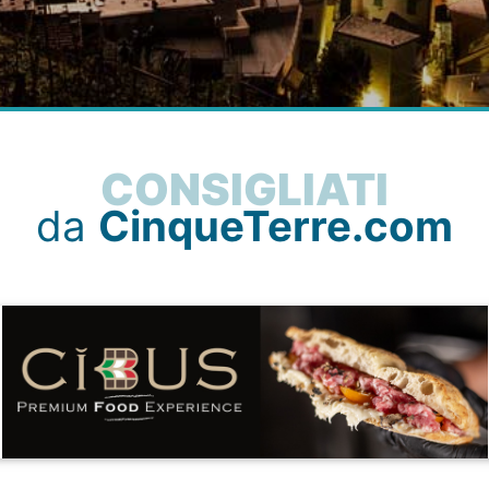
CONSIGLIATI
da
CinqueTerre.com