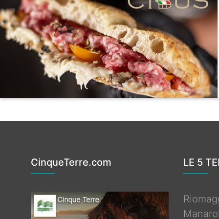
CinqueTerre.com
LE 5 T
Riomag
Manaro