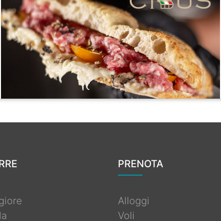
ERRE
PRENOTA
giore
Alloggi
la
Voli