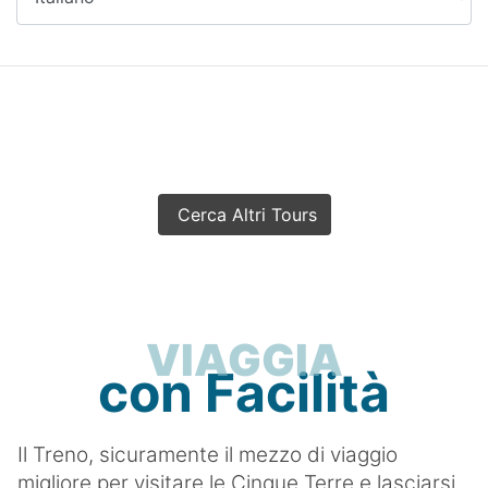
Telegrafo-
Monte
Marvede
Monte
Marvede-
Foce
Cerca Altri Tours
Drignana
Foce
Drignana-
Colle
VIAGGIA
di
con Facilità
Gritta
Colle
Il Treno, sicuramente il mezzo di viaggio
di
migliore per visitare le Cinque Terre e lasciarsi