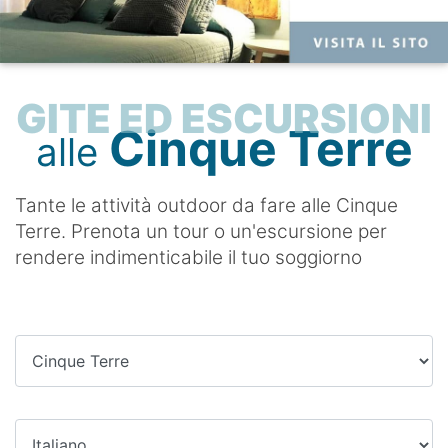
Spezia
treno
LA
CINQUE
Corniglia-
Lerici
TERRE
Vernazza
CARD
Portovenere
GITE ED ESCURSIONI
Vernazza-
Cinque Terre
alle
COSA
Monterosso
Tellaro
SONO
LE
Il
Sarzana
Tante le attività outdoor da fare alle Cinque
CINQUE
SENTIERO
Terre. Prenota un tour o un'escursione per
TERRE
N°
rendere indimenticabile il tuo soggiorno
1
(AV5T)
IL
MARE
DELLE
Portovenere-
CINQUE
Campiglia
TERRE
Campiglia-
Telegrafo