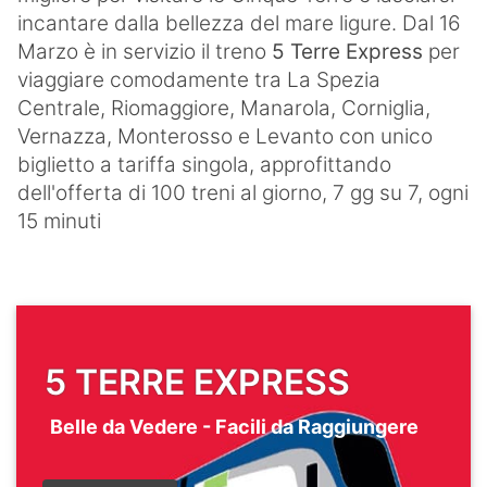
Gritta-
incantare dalla bellezza del mare ligure. Dal 16
Levanto
Marzo è in servizio il treno
5 Terre Express
per
viaggiare comodamente tra La Spezia
LA
Centrale, Riomaggiore, Manarola, Corniglia,
STRADA
Vernazza, Monterosso e Levanto con unico
DEI
SANTUARI
biglietto a tariffa singola, approfittando
dell'offerta di 100 treni al giorno, 7 gg su 7, ogni
15 minuti
5 TERRE EXPRESS
Belle da Vedere - Facili da Raggiungere